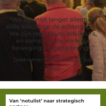
“We zijn niet langer alleen de
stille kracht op de achtergrond.
We zijn regisseurs, adviseurs,
en soms ook de vonk die
beweging op gang brengt.”
Deelnemer World Café, 75 jaar
WOR
Van ‘notulist’ naar strategisch