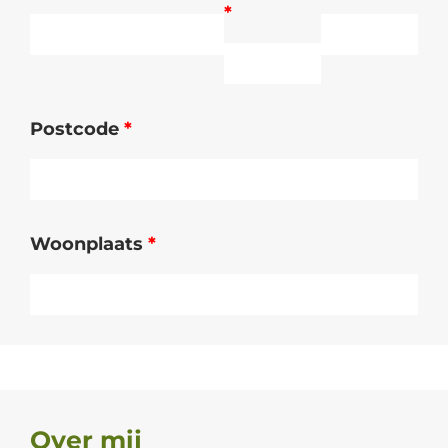
*
Postcode
*
Woonplaats
*
Over mij