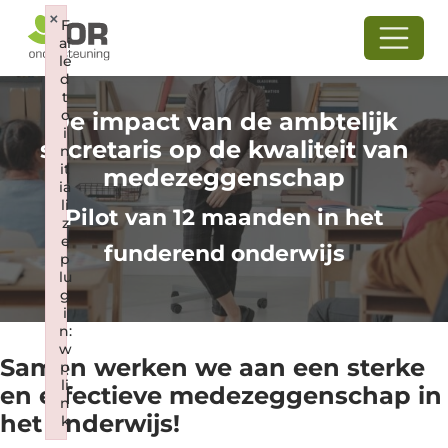
×
F
ai
le
d
t
o
De impact van de ambtelijk
i
secretaris op de kwaliteit van
n
it
medezeggenschap
ia
li
Pilot van 12 maanden in het
z
e
funderend onderwijs
p
lu
g
i
n:
w
Samen werken we aan een sterke
p
li
en effectieve medezeggenschap in
n
het onderwijs!
k
Failed to initialize plugin: wplink