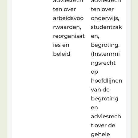
adviesrech
adviesrech
ten over
ten over
arbeidsvoo
onderwijs,
rwaarden,
studentzak
reorganisat
en,
ies en
begroting.
beleid
(Instemmi
ngsrecht
op
hoofdlijnen
van de
begroting
en
adviesrech
t over de
gehele